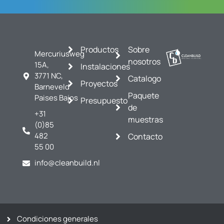
Productos
Sobre
Mercuriusweg
nosotros
15A,
Instalaciones
3771 NC,
Catalogo
Proyectos
Barneveld
Paquete
Paises Bajos
Presupuesto
de
+31
muestras
(0)85
482
Contacto
55 00
info@cleanbuild.nl
Condiciones generales