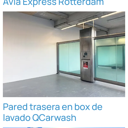
Avia Express Rotterdam
Pared trasera en box de
lavado QCarwash