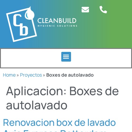
Home
»
Proyectos
»
Boxes de autolavado
Aplicacion:
Boxes de
autolavado
Renovacion box de lavado