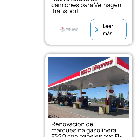
camiones para Verhagen
Transport
Leer
más..
Renovacion de
marquesina gasolinera
ESSO con paneles pvc Fi-