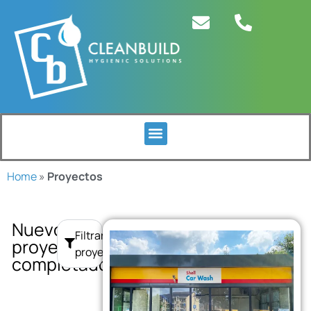
Home
»
Proyectos
Nuevos
Filtrar
proyectos
proyectos
completados