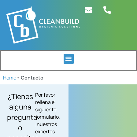
Home
»
Contacto
¿Tienes
Por favor
rellena el
alguna
siguiente
pregunta
formulario,
¡nuestros
o
expertos