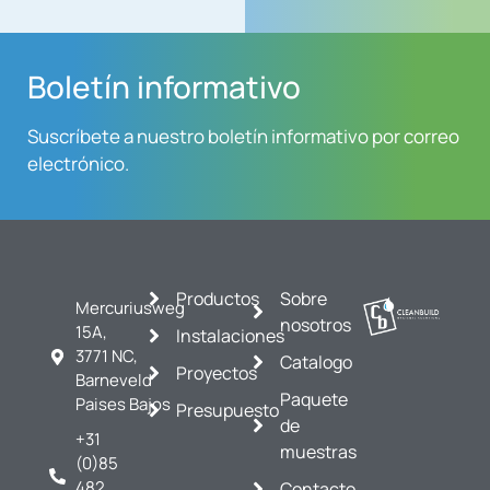
Boletín informativo
Suscríbete a nuestro boletín informativo por correo
electrónico.
Productos
Sobre
Mercuriusweg
nosotros
15A,
Instalaciones
3771 NC,
Catalogo
Proyectos
Barneveld
Paquete
Paises Bajos
Presupuesto
de
+31
muestras
(0)85
482
Contacto