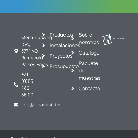
Productos
Sobre
Mercuriusweg
nosotros
15A,
Instalaciones
3771 NC,
Catalogo
Proyectos
Barneveld
Paquete
Paises Bajos
Presupuesto
de
+31
muestras
(0)85
482
Contacto
55 00
info@cleanbuild.nl