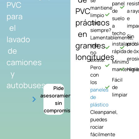
se
PVC
panel
resis
mantiene
PVC
de
a ra
para
limpio
suelo
e
prácticos
para
el
a
impa
siempre?
en
techo
Sin
lavado
Lamentablemente,
grandes
instalación
prob
eso
de
rápida
de óx
no
longitudes
erosi
existe.
camiones
Mínimo
Pero
mantenimi
Higié
y
con
Fácil
los
autobuses
de
Pide
paneles
limpiar
asesoramiento
de
sin
plástico
compromiso
Cleanpanel,
puedes
rociar
fácilmente