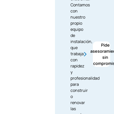
Contamos
con
nuestro
propio
equipo
de
instalación,
Pide
que
asesoramie
trabaja
sin
con
compromi
rapidez
y
profesionalidad
para
construir
o
renovar
las