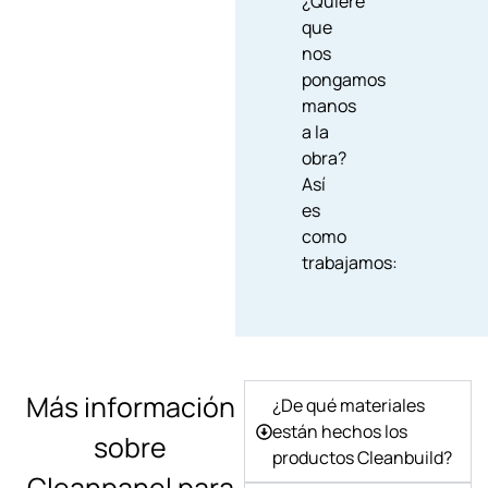
¿Quiere
que
nos
pongamos
manos
a la
obra?
Así
es
como
trabajamos:
Más información
¿De qué materiales
están hechos los
sobre
productos Cleanbuild?
Cleanpanel para