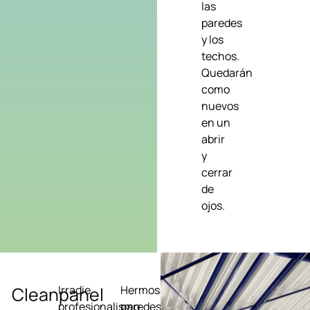
las
paredes
y los
techos.
Quedarán
como
nuevos
en un
abrir
y
cerrar
de
ojos.
Cleanpanel
Irradie
Hermosas
profesionalismo
paredes y