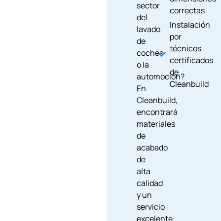
sector
correctas
del
Instalación
lavado
por
de
técnicos
coches
certificados
o la
de
automoción?
Cleanbuild
En
Cleanbuild,
encontrará
materiales
de
acabado
de
alta
calidad
y un
servicio
excelente.