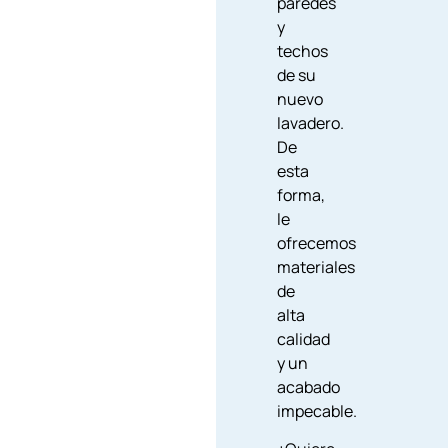
paredes
y
techos
de su
nuevo
lavadero.
De
esta
forma,
le
ofrecemos
materiales
de
alta
calidad
y un
acabado
impecable.