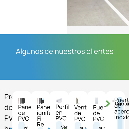
Algunos de nuestros clientes
Productos
Puer
Corre
Girato
de
de
Perfiles
Paneles
Paneles
Puertas
Ventanas
acer
en
de
ignífugos
de
de
PVC
inoxi
PVC
PVC
Fi-
PVC
PVC
Re
hygiénicos
Ver
Ver
Ver
Ver