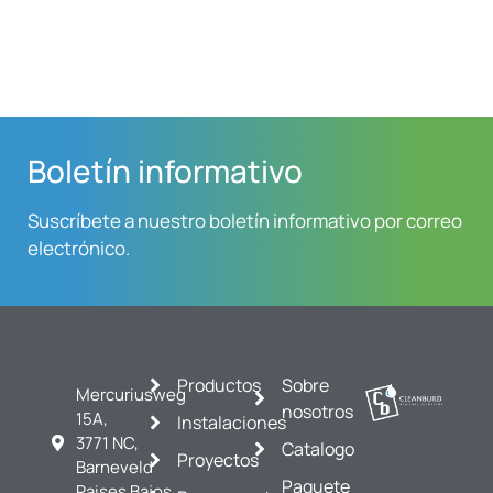
Boletín informativo
Suscríbete a nuestro boletín informativo por correo
electrónico.
Productos
Sobre
Mercuriusweg
nosotros
15A,
Instalaciones
3771 NC,
Catalogo
Proyectos
Barneveld
Paquete
Paises Bajos