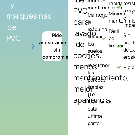
mucho
y
rápida
resis
mantenimiento.
PVC
a ra
Mínimo
marquesinas
Mantener
e
para
mantenimi
la
de
impa
máquina,
lavado
Fácil
Pide
Sin
PVC
limpiar
de
de
asesoramiento
prob
los
limpiar
sin
de óx
suelos
coches:
compromiso
erosi
y…
menos
mantener
Higié
las
mantenimiento,
paredes
mejor
limpias.
¡Te
apariencia.
facilitamos
esta
última
parte!