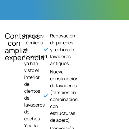
Contamos
Nuestros
Renovación
con
técnicos
de paredes
amplia
de
y techos de
experiencia
Cleanbuild
lavaderos
ya han
antiguos
visto el
Nueva
interior
construcción
de
de lavaderos
cientos
(también en
de
combinación
lavaderos
con
de
estructuras
coches.
de acero)
Y cada
Conversión