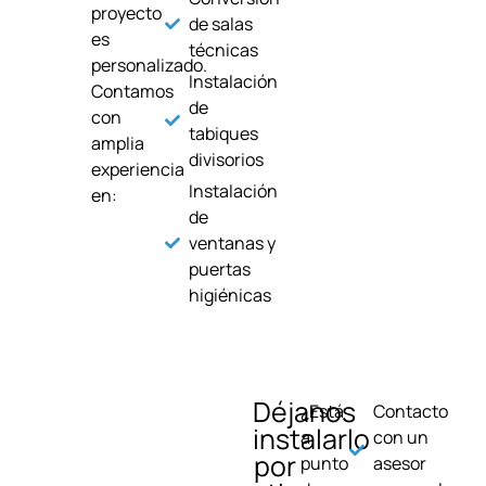
proyecto
de salas
es
técnicas
personalizado.
Instalación
Contamos
de
con
tabiques
amplia
divisorios
experiencia
Instalación
en:
de
ventanas y
puertas
higiénicas
Déjanos
¿Está
Contacto
instalarlo
a
con un
por
punto
asesor