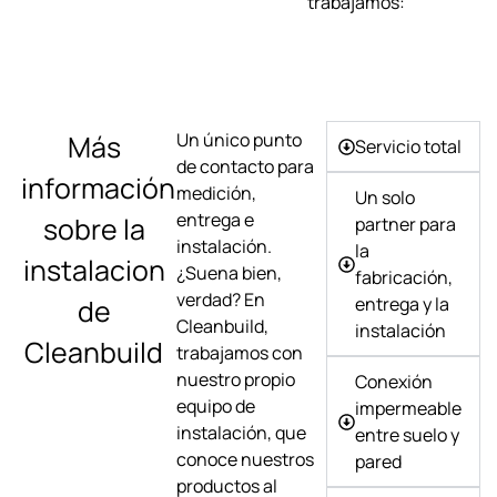
trabajamos:
Más
Un único punto
Servicio total
de contacto para
información
medición,
Un solo
entrega e
sobre la
partner para
instalación.
la
instalacion
¿Suena bien,
fabricación,
verdad? En
de
entrega y la
Cleanbuild,
instalación
Cleanbuild
trabajamos con
nuestro propio
Conexión
equipo de
impermeable
instalación, que
entre suelo y
conoce nuestros
pared
productos al