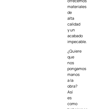
ofrecemos
materiales
de
alta
calidad
y un
acabado
impecable.
¿Quiere
que
nos
pongamos
manos
a la
obra?
Así
es
como