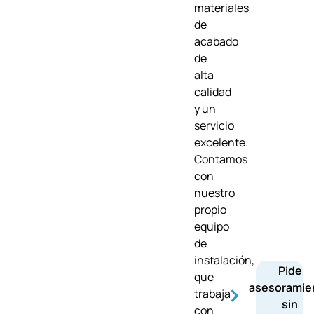
materiales
de
acabado
de
alta
calidad
y un
servicio
excelente.
Contamos
con
nuestro
propio
equipo
de
instalación,
Pide
que
asesoramie
trabaja
sin
con