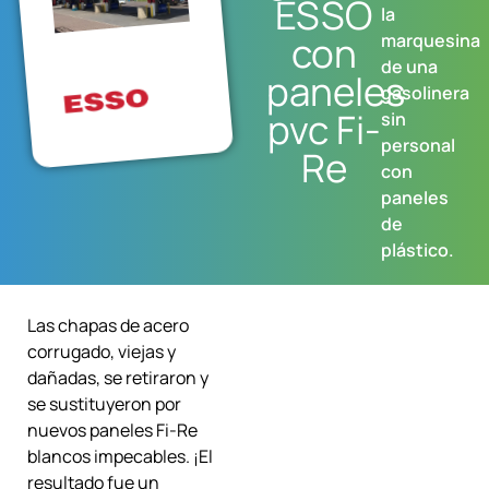
ESSO
la
con
marquesina
de una
paneles
gasolinera
pvc Fi-
sin
personal
Re
con
paneles
de
plástico.
Las chapas de acero
corrugado, viejas y
dañadas, se retiraron y
se sustituyeron por
nuevos paneles Fi-Re
blancos impecables. ¡El
resultado fue un