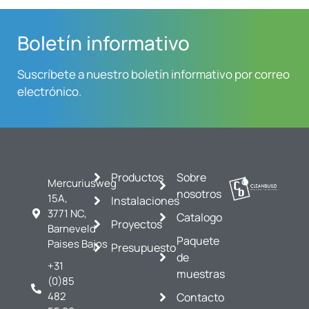
Boletín informativo
Suscríbete a nuestro boletín informativo por correo
electrónico.
Productos
Sobre
Mercuriusweg
nosotros
15A,
Instalaciones
3771 NC,
Catalogo
Proyectos
Barneveld
Paquete
Paises Bajos
Presupuesto
de
+31
muestras
(0)85
482
Contacto