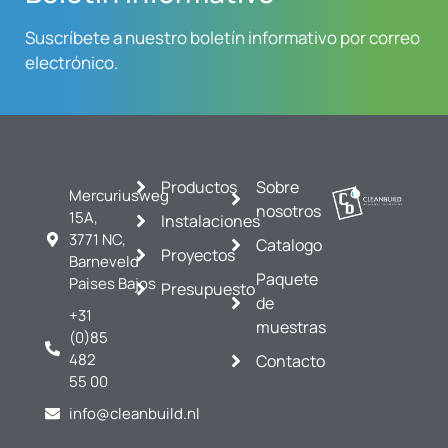
Suscríbete a nuestro boletín informativo por correo
electrónico.
Productos
Sobre
Mercuriusweg
nosotros
15A,
Instalaciones
3771 NC,
Catalogo
Proyectos
Barneveld
Paquete
Paises Bajos
Presupuesto
de
+31
muestras
(0)85
482
Contacto
55 00
info@cleanbuild.nl