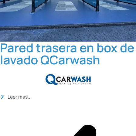
Pared trasera en box de
lavado QCarwash
Leer más..