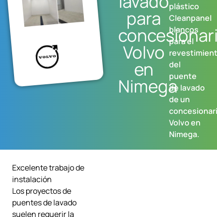
lavado
plástico
para
Cleanpanel
concesionar
blancos
para el
Volvo
revestimien
en
del
puente
Nimega
de lavado
de un
concesionar
Volvo en
Nimega.
Excelente trabajo de
instalación
Los proyectos de
puentes de lavado
suelen requerir la