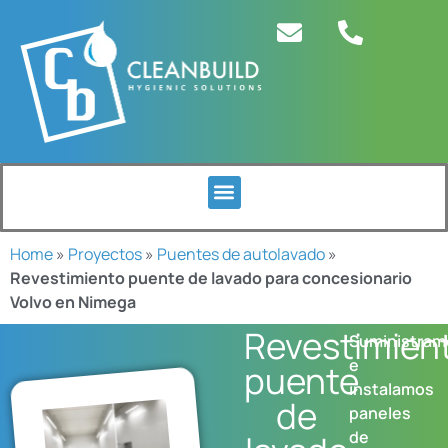
Home
»
Proyectos
»
Puentes de autolavado
»
Revestimiento puente de lavado para concesionario
Volvo en Nimega
Revestimien
Suministram
e
puente
instalamos
de
paneles
de