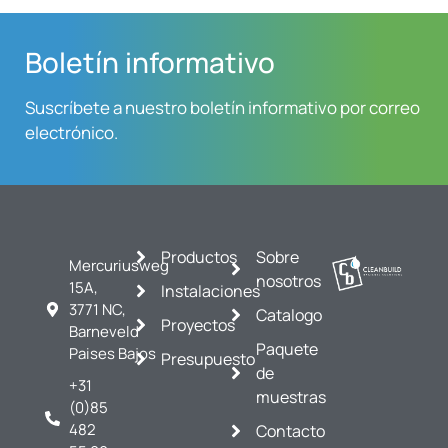
Boletín informativo
Suscríbete a nuestro boletín informativo por correo
electrónico.
Productos
Sobre
Mercuriusweg
nosotros
15A,
Instalaciones
3771 NC,
Catalogo
Proyectos
Barneveld
Paquete
Paises Bajos
Presupuesto
de
+31
muestras
(0)85
482
Contacto